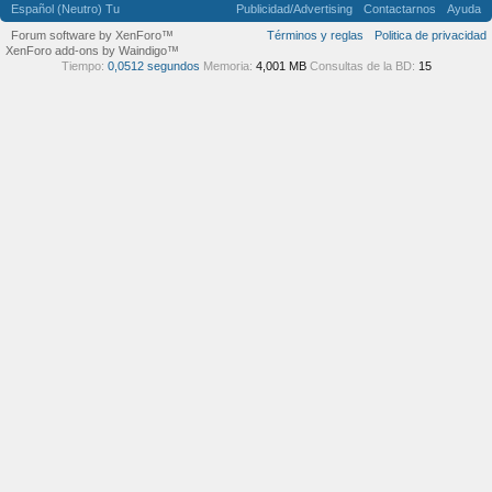
Español (Neutro) Tu
Publicidad/Advertising
Contactarnos
Ayuda
Forum software by XenForo™
Términos y reglas
Politica de privacidad
XenForo add-ons by Waindigo™
Tiempo:
0,0512 segundos
Memoria:
4,001 MB
Consultas de la BD:
15