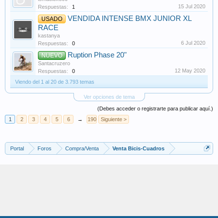
15 Jul 2020
Respuestas:
1
VENDIDA INTENSE BMX JUNIOR XL
USADO
RACE
kastanya
6 Jul 2020
Respuestas:
0
Ruption Phase 20"
NUEVO
Santacruzero
12 May 2020
Respuestas:
0
Viendo del 1 al 20 de 3.793 temas
Ver opciones de tema
(Debes acceder o registrarte para publicar aquí.)
1
2
3
4
5
6
→
190
Siguiente >
Portal
Foros
Compra/Venta
Venta Bicis-Cuadros