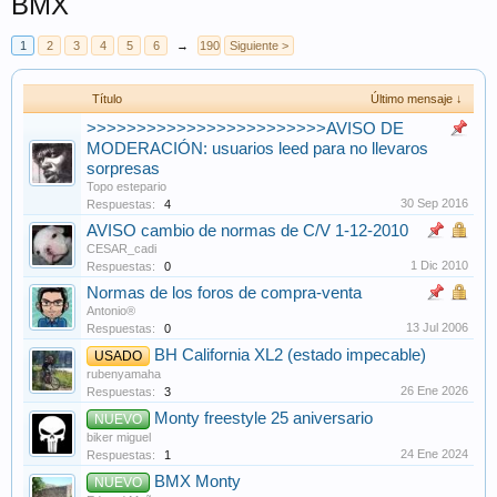
BMX
1
2
3
4
5
6
→
190
Siguiente >
Título
Último mensaje ↓
>>>>>>>>>>>>>>>>>>>>>>>>AVISO DE
MODERACIÓN: usuarios leed para no llevaros
sorpresas
Topo estepario
30 Sep 2016
Respuestas:
4
AVISO cambio de normas de C/V 1-12-2010
CESAR_cadi
1 Dic 2010
Respuestas:
0
Normas de los foros de compra-venta
Antonio®
13 Jul 2006
Respuestas:
0
BH California XL2 (estado impecable)
USADO
rubenyamaha
26 Ene 2026
Respuestas:
3
Monty freestyle 25 aniversario
NUEVO
biker miguel
24 Ene 2024
Respuestas:
1
BMX Monty
NUEVO