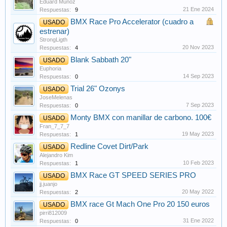
Eduard Muñoz
21 Ene 2024
Respuestas:
9
BMX Race Pro Accelerator (cuadro a
USADO
estrenar)
StrongLigth
20 Nov 2023
Respuestas:
4
Blank Sabbath 20"
USADO
Euphoria
14 Sep 2023
Respuestas:
0
Trial 26" Ozonys
USADO
JoseMelenas
7 Sep 2023
Respuestas:
0
Monty BMX con manillar de carbono. 100€
USADO
Fran_7_7_7
19 May 2023
Respuestas:
1
Redline Covet Dirt/Park
USADO
Alejandro Kim
10 Feb 2023
Respuestas:
1
BMX Race GT SPEED SERIES PRO
USADO
jj.juanjo
20 May 2022
Respuestas:
2
BMX race Gt Mach One Pro 20 150 euros
USADO
pirri812009
31 Ene 2022
Respuestas:
0