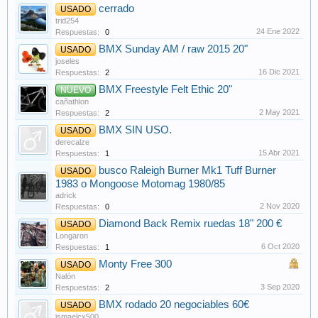
cerrado
USADO
trid254
24 Ene 2022
Respuestas:
0
BMX Sunday AM / raw 2015 20"
USADO
joseles
16 Dic 2021
Respuestas:
2
BMX Freestyle Felt Ethic 20"
NUEVO
cañathlon
2 May 2021
Respuestas:
2
BMX SIN USO.
USADO
derecalze
15 Abr 2021
Respuestas:
1
busco Raleigh Burner Mk1 Tuff Burner
USADO
1983 o Mongoose Motomag 1980/85
adrick
2 Nov 2020
Respuestas:
0
Diamond Back Remix ruedas 18" 200 €
USADO
Longaron
6 Oct 2020
Respuestas:
1
Monty Free 300
USADO
Nalón
3 Sep 2020
Respuestas:
2
BMX rodado 20 negociables 60€
USADO
ismaelcx500