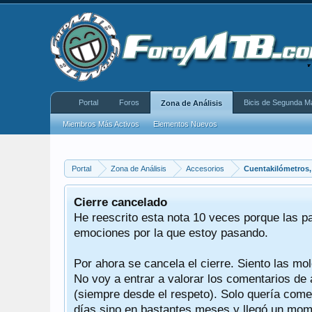
Portal
Foros
Bicis de Segunda M
Zona de Análisis
Miembros Más Activos
Elementos Nuevos
Portal
Zona de Análisis
Accesorios
Cuentakilómetros
 decir
Cierre cancelado
,
He reescrito esta nota 10 veces porque las p
tían
emociones por la que estoy pasando.
Por ahora se cancela el cierre. Siento las mol
ndo
No voy a entrar a valorar los comentarios de 
(siempre desde el respeto). Solo quería comen
días sino en bastantes meses y llegó un mome