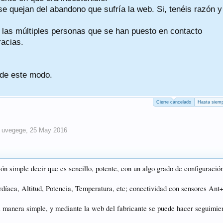
se quejan del abandono que sufría la web. Si, tenéis razón y
a las múltiples personas que se han puesto en contacto
racias.
 de este modo.
Cierre cancelado
Hasta siemp
r
uvegege
,
25 May 2016
n simple decir que es sencillo, potente, con un algo grado de configuració
íaca, Altitud, Potencia, Temperatura, etc; conectividad con sensores Ant+
 manera simple, y mediante la web del fabricante se puede hacer seguimie