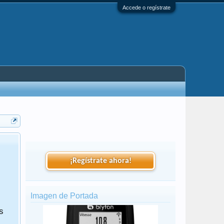
Accede o regístrate
Tras 22 años de funcionamiento y muchas vivencias,
adiós. Lo que empezó siendo un pequeño foro de "bac
¡Regístrate ahora!
Solomountainbike, se convirtió en una web de referen
rutas, vivencias, fotos, kdds, etc.
Imagen de Portada
Gracias a todos los que contribuisteis moderando sec
s
vuestras aventuras y en general, haciéndonos particip